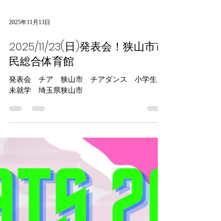
2025年11月13日
2025/11/23(日)発表会！狭山市市
民総合体育館
発表会 チア 狭山市 チアダンス 小学生
未就学 埼玉県狭山市