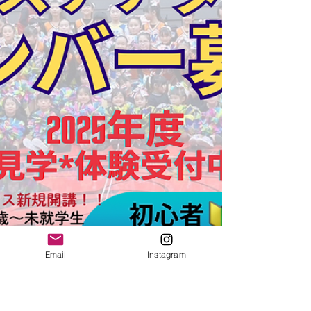
Email
Instagram