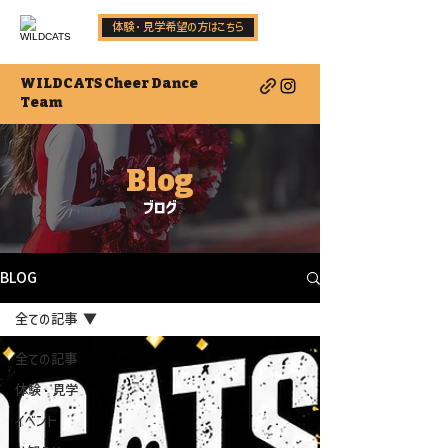
体験・見学希望の方はこちら
WILDCATS Cheer Dance
Team
Blog
ブログ
BLOG
全ての記事
全ての記事
体験・見学
イベント