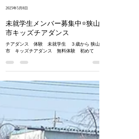
2025年5月8日
未就学生メンバー募集中⭐️狭山
市キッズチアダンス
チアダンス 体験 未就学生 ３歳から 狭山
市 キッズチアダンス 無料体験 初めて