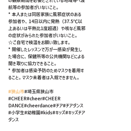
の観察期間を必要とされている地域等へ渡
航等の参加者がいないこと。　
* 本人または同居家族に風邪症状のある
参加者や、14日以内に発熱（37.5℃以
上あるいは平熱比1度超過）や咳など風邪
の症状がみられた参加者がいないこと。
☆ご自宅で検温をお願い致します。
* 開催したレッスンで万が一感染が発生し
た場合に、保健所等の公共機関などによる
聞き取りに協力できること。
* 参加者は感染予防のためマスクを着用す
ること。マスク未着者は入館できません。
#狭山市
#埼玉県狭山市
#CHEER#cheer#CHEER 
DANCE#cheerdance#チア#チアダンス
#小学生#幼稚園#kids#キッズ#キッズチア
ダンス