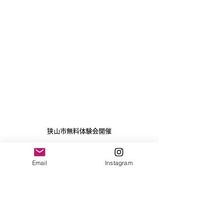
狭山市無料体験会開催
Email
Instagram
狭山市
チアダンス
キッズ
cheerdance
習い事
キッズチアダンス
小学生
未就学
cheer
チア
体験会 無料
体験会
無料
LIBELO