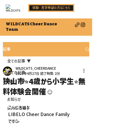
体験・見学希望の方はこちら
WILDCATS Cheer Dance
Team
記事
全ての記事
WILDCATS_CHEERDANCE
全ての記事
2021年4月27日
読了時間: 2分
狭山市⭐︎4歳から小学生⭐︎無
体験・見学
料体験会開催☺︎
イベント
お知らせ
こんにちは！
レッスンの様子
LIBELO Cheer Dance Family
です🥳